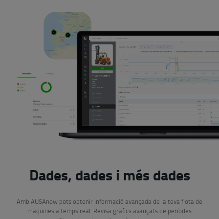
Dades, dades i més dades
Amb AUSAnow pots obtenir informació avançada de la teva flota de
màquines a temps real. Revisa gràfics avançats de períodes