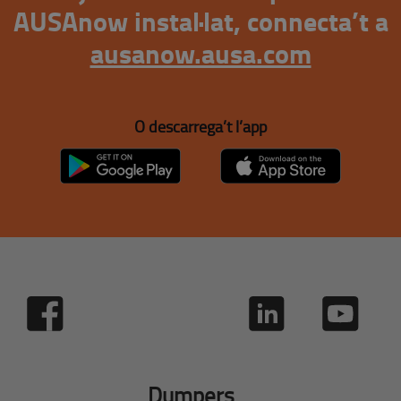
AUSAnow instal·lat, connecta’t a
ausanow.ausa.com
O descarrega’t l’app
Dumpers