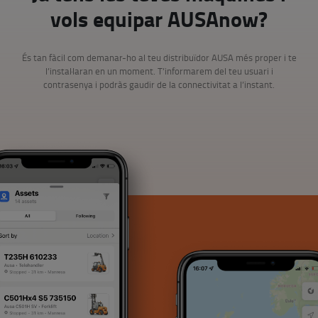
vols equipar AUSAnow?
És tan fàcil com demanar-ho al teu distribuïdor AUSA més proper i te
l’instal·laran en un moment. T’informarem del teu usuari i
contrasenya i podràs gaudir de la connectivitat a l’instant.