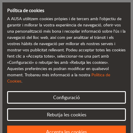
Política de cookies
A AUSA utilitzem cookies pròpies i de tercers amb l'objectiu de
garantir i millorar la vostra experiència de navegació, oferir-vos
una personalització més bona i recopilar informació sobre l'ús i la
navegació del lloc web, així com per analitzar el trànsit i els
vostres hàbits de navegació per millorar els nostres serveis i
Redueix els temps
mostrar-vos publicitat rellevant. Podeu acceptar totes les cookies
fent clic a «Accepta totes», seleccionar-ne una part amb
d’aturada.
«Configuració» o rebutjar-les amb «Rebutja les cookies».
Aquestes preferències es podran modificar en qualsevol
moment. Trobareu més informació a la nostra
Política de
Cookies
.
Configuració
Dades a temps real
Avisos i alarmes
Disponible 24/7
Rebutja les cookies
Accepta les cookies