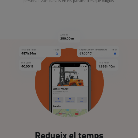
personalitzats basats en els paràmetres que vulguis.
Redueix el temps