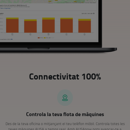
Connectivitat 100%
Controla la teva flota de màquines
Des de la teva oficina o mitjançant el teu telèfon mòbil. Controla totes les
teves màquines AUSA a temps real. Amb AUSAnow pots avançar-te a