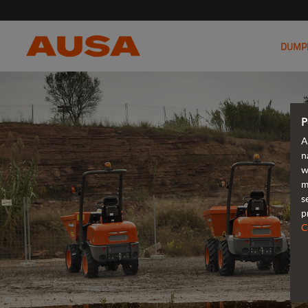
DUMP
P
A
n
w
m
s
p
C