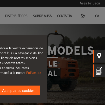
Àrea Privada
|
DISTRIBUÏDORS
SOBRE AUSA
CONTACTA
CA
DOR DE MODELS
llorar la vostra experiència de
re l'ús i la navegació del lloc
llorar els nostres serveis i
L TEU VEHICLE
 a «Accepta totes»,
s cookies». Aquestes
IDEAL
rmació a la nostra
Política de
Accepta les cookies