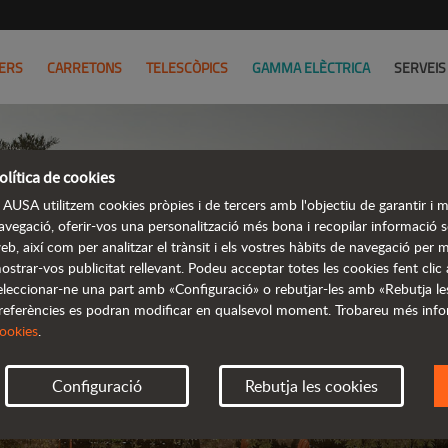
ERS
CARRETONS
TELESCÒPICS
GAMMA ELÈCTRICA
SERVEIS
olítica de cookies
COMPARA
 AUSA utilitzem cookies pròpies i de tercers amb l'objectiu de garantir i mi
avegació, oferir-vos una personalització més bona i recopilar informació sob
eb, així com per analitzar el trànsit i els vostres hàbits de navegació per mi
TROBA E
ostrar-vos publicitat rellevant. Podeu acceptar totes les cookies fent clic
eleccionar-ne una part amb «Configuració» o rebutjar-les amb «Rebutja le
referències es podran modificar en qualsevol moment. Trobareu més info
ookies
.
Configuració
Rebutja les cookies