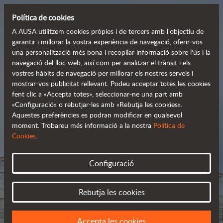
Política de cookies
A AUSA utilitzem cookies pròpies i de tercers amb l'objectiu de
garantir i millorar la vostra experiència de navegació, oferir-vos
una personalització més bona i recopilar informació sobre l'ús i la
Carretons tot terreny
navegació del lloc web, així com per analitzar el trànsit i els
vostres hàbits de navegació per millorar els nostres serveis i
 robustos i avançats
mostrar-vos publicitat rellevant. Podeu acceptar totes les cookies
fent clic a «Accepta totes», seleccionar-ne una part amb
«Configuració» o rebutjar-les amb «Rebutja les cookies».
Aquestes preferències es podran modificar en qualsevol
Catàleg
moment. Trobareu més informació a la nostra
Política de
Cookies
.
Configuració
Rebutja les cookies
Accepta les cookies