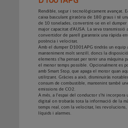
Rendible, segur i tecnològicament avançat. 
caixa basculant giratòria de 180 graus i té un
de 10 tonelades, convertint-se en el dumper 
major capacitat d'AUSA. La seva transmissió
convertidor de parell garanteix una ràpida en
potència i velocitat.
Amb el dumper D1001APG tindràs un equip
manteniment molt senzill, doncs la disposició
elements s'ha pensat per tenir una màquina p
el menor temps possible. Opcionalment es p
amb Smart Stop, que apaga el motor quan aqu
utilitzant. Gràcies a això, disminuiràs notabl
consum de combustible, mantenint també une
emissions de CO2.
A més, a l'espai del conductor s'hi incorpora 
digital on trobaràs tota la informació de la m
temps real, com la velocitat, les revolucions,
líquids i alarmes.