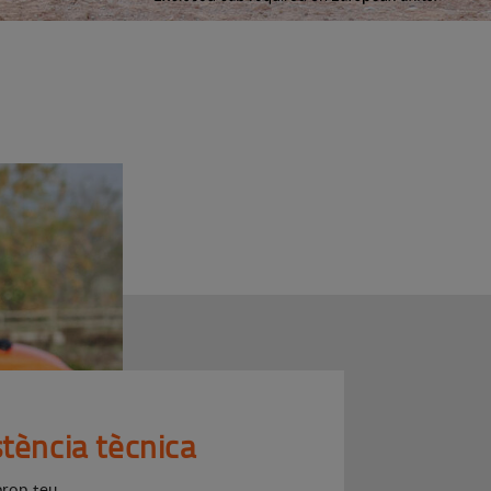
stència tècnica
rop teu