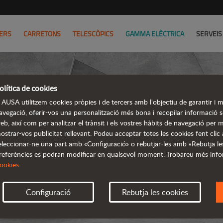
ERS
CARRETONS
TELESCÒPICS
GAMMA ELÈCTRICA
SERVEIS
olítica de cookies
 AUSA utilitzem cookies pròpies i de tercers amb l'objectiu de garantir i mi
avegació, oferir-vos una personalització més bona i recopilar informació sob
eb, així com per analitzar el trànsit i els vostres hàbits de navegació per mi
DUMPER
ostrar-vos publicitat rellevant. Podeu acceptar totes les cookies fent clic
eleccionar-ne una part amb «Configuració» o rebutjar-les amb «Rebutja le
referències es podran modificar en qualsevol moment. Trobareu més info
ookies
.
Configuració
Rebutja les cookies