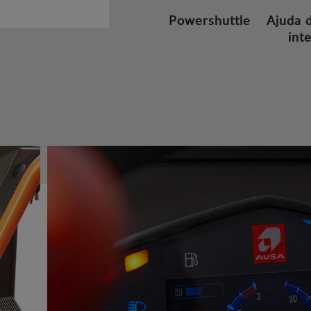
Powershuttle
Ajuda d
int