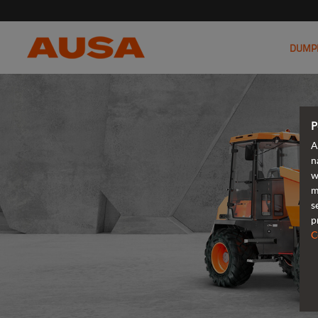
DUMP
P
A
n
w
m
s
p
C