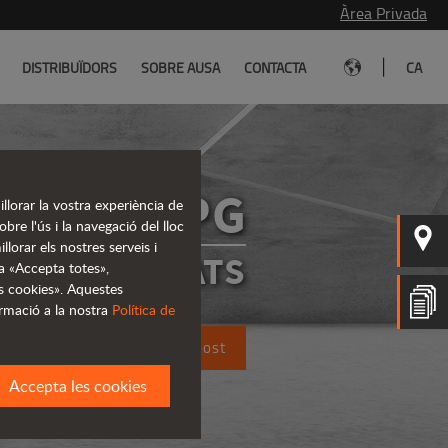
Àrea Privada
|
DISTRIBUÏDORS
SOBRE AUSA
CONTACTA
CA
D1001APG
llorar la vostra experiència de
re l'ús i la navegació del lloc
llorar els nostres serveis i
S ARTICULATS
 a «Accepta totes»,
s cookies». Aquestes
rmació a la nostra
Política de
Sol·licitar un pressupost
Accepta les cookies