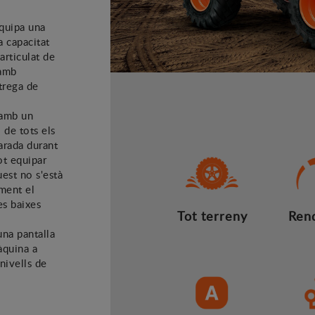
Equipa una
a capacitat
articulat de
 amb
trega de
 amb un
 de tots els
arada durant
ot equipar
est no s'està
ement el
s baixes
Tot terreny
Ren
una pantalla
àquina a
 nivells de