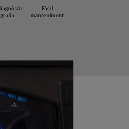
iagnòstic
Fàcil
egrada
manteniment