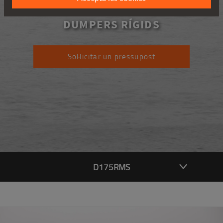
D175RMS
DUMPERS RÍGIDS
Sol·licitar un pressupost
D175RMS