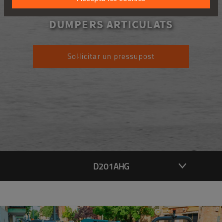
D201AHG
DUMPERS ARTICULATS
Sol·licitar un pressupost
D201AHG