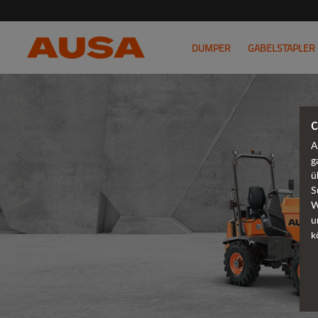
DUMPER
GABELSTAPLER
C
A
g
ü
S
W
u
k