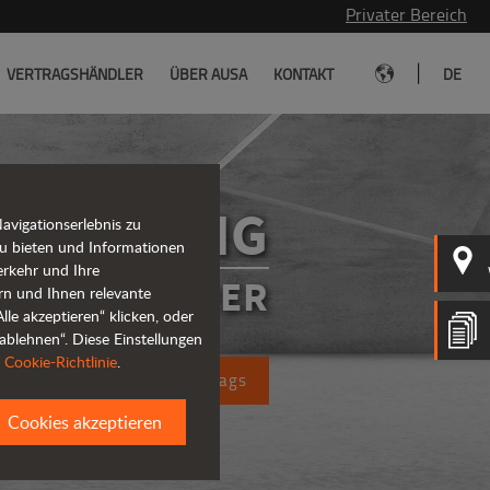
Privater Bereich
|
VERTRAGSHÄNDLER
ÜBER AUSA
KONTAKT
DE
D301AHG
vigationserlebnis zu
u bieten und Informationen
erkehr und Ihre
ENKTE DUMPER
rn und Ihnen relevante
le akzeptieren“ klicken, oder
ablehnen“. Diese Einstellungen
r
Cookie-Richtlinie
.
ung eines Kostenvoranschlags
Cookies akzeptieren