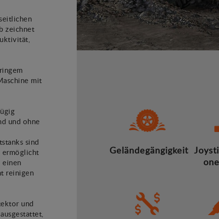
seitlichen
b zeichnet
ktivität,
eringem
Maschine mit
zügig
nd und ohne
tstanks sind
Geländegängigkeit
Joysti
s ermöglicht
one
s einen
ht reinigen
tektor und
ausgestattet,