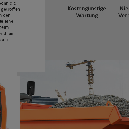
wenn die
Kostengünstige
Nie
 getroffen
Wartung
Ver
n der
de eine
 beim
wird, um
 zum