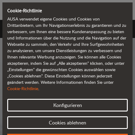
Cookie-Richtlinie
AUSA verwendet eigene Cookies und Cookies von
Drittanbietern, um Ihr Navigationserlebnis zu garantieren und zu
AUSA - Universum
verbessern, um Ihnen eine bessere Kundenanpassung zu bieten
und Informationen über die Nutzung und die Navigation auf der
Webseite zu sammeln, den Verkehr und Ihre Surfgewohnheiten
zu analysieren, um unsere Dienstleistungen zu verbessern und
Ihnen relevante Werbung anzuzeigen. Sie können alle Cookies
akzeptieren, indem Sie auf „Alle akzeptieren“ klicken, oder unter
„Einstellungen“ die gewünschten Cookies auswählen sowie
AUSA - Universum
„Cookies ablehnen“. Diese Einstellungen können jederzeit
geändert werden. Weitere Informationen finden Sie unter
Cookie-Richtlinie
.
AUSA ist der weltweit führende
Konfigurieren
Hersteller von kompakten
geländegängigen Maschinen für den
Cookies ablehnen
Transport und die Bearbeitung von