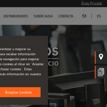
Área Privada
|
DISTRIBUIDORES
SOBRE AUSA
CONTACTA
ES
TÁCTANOS
rantizar y mejorar su
para recabar información
s de navegación para mejorar
MOS A TU SERVICIO
s cookies al clicar en ¨Aceptar
chazar cookies¨. Estas
 más información en nuestra
Aceptar cookies