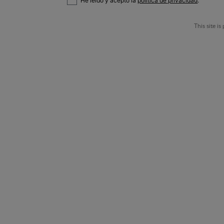
He leído y acepto la
política de privacidad
.
This site 