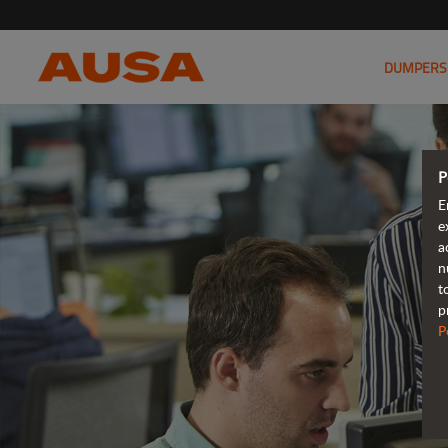
DUMPERS
P
E
e
a
n
t
p
P