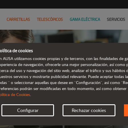
CARRETILLAS
TELESCÓPICOS
GAMA ELÉCTRICA
SERVICIOS
olítica de cookies
CON
n AUSA utilizamos cookies propias y de terceros, con las finalidades de ga
xperiencia de navegación, ofrecerle una mejor personalización, así como 
cerca del uso y navegación del sitio web, analizar el tráfico y sus hábito
ESTA
uestros servicios y mostrarte publicidad relevante. Puede aceptar todas la
odas ¨ o seleccionar aquellas que desee en ¨Configuración¨, así como ¨Re
referencias podrán ser modificadas en todo momento, así como obtener
olítica de Cookies
.
Configurar
Rechazar cookies