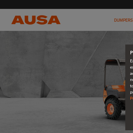
DUMPERS
P
E
e
a
n
t
p
P