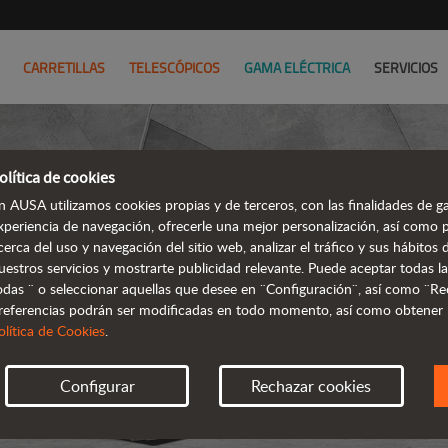
CARRETILLAS
TELESCÓPICOS
GAMA ELÉCTRICA
SERVICIOS
olítica de cookies
n AUSA utilizamos cookies propias y de terceros, con las finalidades de ga
xperiencia de navegación, ofrecerle una mejor personalización, así como 
cerca del uso y navegación del sitio web, analizar el tráfico y sus hábito
DUM
uestros servicios y mostrarte publicidad relevante. Puede aceptar todas la
odas ¨ o seleccionar aquellas que desee en ¨Configuración¨, así como ¨Re
referencias podrán ser modificadas en todo momento, así como obtener
olítica de Cookies
.
Configurar
Rechazar cookies