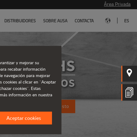
Área Privada
|
DISTRIBUIDORES
SOBRE AUSA
CONTACTA
ES
D201RHS
rantizar y mejorar su
para recabar información
s de navegación para mejorar
PERS RÍGIDOS
s cookies al clicar en ¨Aceptar
chazar cookies¨. Estas
 más información en nuestra
Solicita un presupuesto
Aceptar cookies