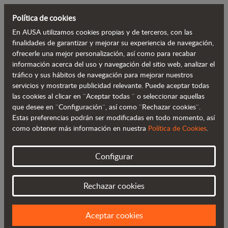
Política de cookies
En AUSA utilizamos cookies propias y de terceros, con las
Volver al blog
finalidades de garantizar y mejorar su experiencia de navegación,
ofrecerle una mejor personalización, así como para recabar
información acerca del uso y navegación del sitio web, analizar el
AUSA se expande en Turquía con su
tráfico y sus hábitos de navegación para mejorar nuestros
servicios y mostrarte publicidad relevante. Puede aceptar todas
nuevo socio Turkuaz1 Makine
las cookies al clicar en ¨Aceptar todas ¨ o seleccionar aquellas
que desee en ¨Configuración¨, así como ¨Rechazar cookies¨.
Estas preferencias podrán ser modificadas en todo momento, así
como obtener más información en nuestra
Política de Cookies
.
Configurar
Rechazar cookies
Aceptar cookies