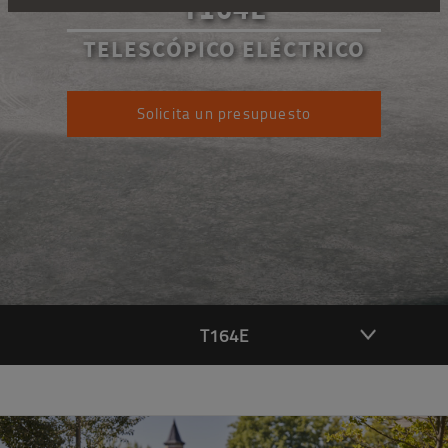
T164E
TELESCÓPICO ELÉCTRICO
Solicita un presupuesto
T164E