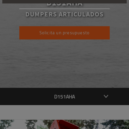
D151AHA
DUMPERS ARTICULADOS
Solicita un presupuesto
D151AHA