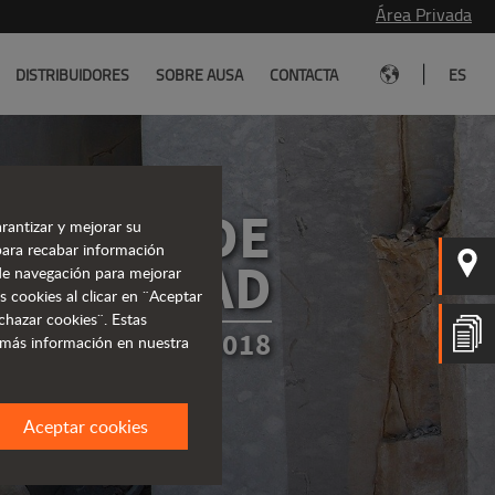
Área Privada
|
DISTRIBUIDORES
SOBRE AUSA
CONTACTA
ES
OLÍTICA DE
rantizar y mejorar su
para recabar información
RIVACIDAD
s de navegación para mejorar
s cookies al clicar en ¨Aceptar
chazar cookies¨. Estas
 EN MARZO DE 2018
 más información en nuestra
Aceptar cookies