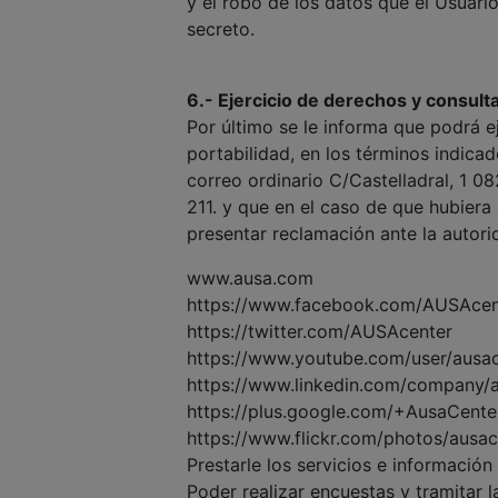
y el robo de los datos que el Usuario
secreto.
6.- Ejercicio de derechos y consult
Por último se le informa que podrá ej
portabilidad, en los términos indi
correo ordinario C/Castelladral, 1 
211. y que en el caso de que hubiera 
presentar reclamación ante la autor
www.ausa.com
https://www.facebook.com/AUSAcen
https://twitter.com/AUSAcenter
https://www.youtube.com/user/ausa
https://www.linkedin.com/company/
https://plus.google.com/+AusaCente
https://www.flickr.com/photos/ausa
Prestarle los servicios e información 
Poder realizar encuestas y tramitar 