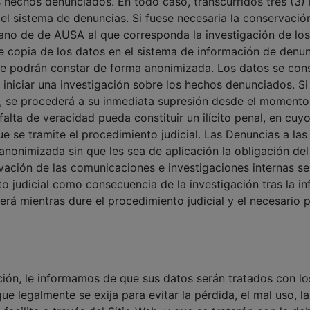
os hechos denunciados. En todo caso, transcurridos tres (3)
el sistema de denuncias. Si fuese necesaria la conservación
gano de de AUSA al que corresponda la investigación de lo
e copia de los datos en el sistema de información de denun
e podrán constar de forma anonimizada. Los datos se cons
 iniciar una investigación sobre los hechos denunciados. Si
az, se procederá a su inmediata supresión desde el moment
falta de veracidad pueda constituir un ilícito penal, en cu
ue se tramite el procedimiento judicial. Las Denuncias a l
onimizada sin que les sea de aplicación la obligación del 
vación de las comunicaciones e investigaciones internas s
to judicial como consecuencia de la investigación tras la i
erá mientras dure el procedimiento judicial y el necesario 
ción, le informamos de que sus datos serán tratados con los
e legalmente se exija para evitar la pérdida, el mal uso, l