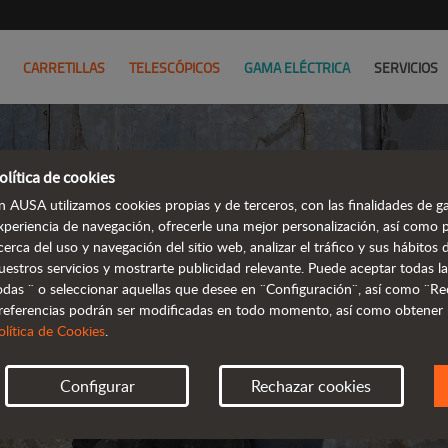
CARRETILLAS
TELESCÓPICOS
GAMA ELÉCTRICA
SERVICIOS
olítica de cookies
P
n AUSA utilizamos cookies propias y de terceros, con las finalidades de ga
xperiencia de navegación, ofrecerle una mejor personalización, así como 
P
cerca del uso y navegación del sitio web, analizar el tráfico y sus hábito
uestros servicios y mostrarte publicidad relevante. Puede aceptar todas la
odas ¨ o seleccionar aquellas que desee en ¨Configuración¨, así como ¨Re
ACTUALIZADA
referencias podrán ser modificadas en todo momento, así como obtener
olítica de Cookies
.
Configurar
Rechazar cookies