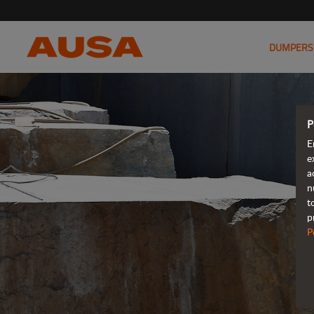
DUMPERS
P
E
e
a
n
t
p
P