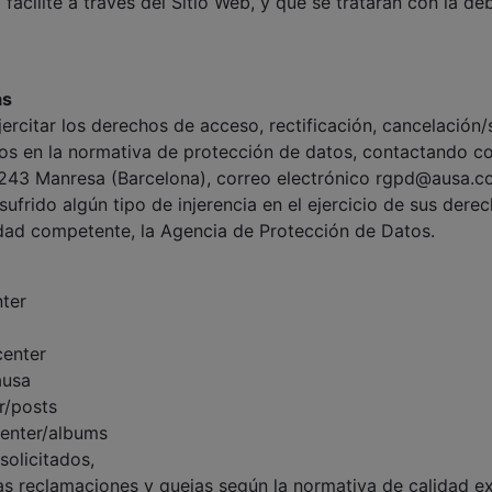
 facilite a través del Sitio Web, y que se tratarán con la d
as
ercitar los derechos de acceso, rectificación, cancelación/
cados en la normativa de protección de datos, contactand
08243 Manresa (Barcelona), correo electrónico rgpd@ausa.c
sufrido algún tipo de injerencia en el ejercicio de sus dere
idad competente, la Agencia de Protección de Datos.
ter
center
ausa
r/posts
center/albums
solicitados,
las reclamaciones y quejas según la normativa de calidad ex