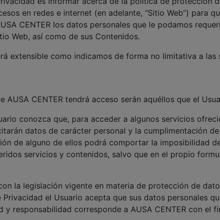
Privacidad es informar acerca de la política de protección 
cesos en redes e internet (en adelante, “Sitio Web”) para qu
 a AUSA CENTER los datos personales que le podamos reque
itio Web, así como de sus Contenidos.
erá extensible como indicamos de forma no limitativa a las 
ue AUSA CENTER tendrá acceso serán aquéllos que el Usuari
uario conozca que, para acceder a algunos servicios ofreci
icitarán datos de carácter personal y la cumplimentación 
sión de alguno de ellos podrá comportar la imposibilidad d
eferidos servicios y contenidos, salvo que en el propio for
con la legislación vigente en materia de protección de dat
de Privacidad el Usuario acepta que sus datos personales q
dad y responsabilidad corresponde a AUSA CENTER con el fi