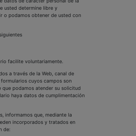
de datos de carácter personal de la
e usted determine libre y
rir o podamos obtener de usted con
siguientes
o facilite voluntariamente.
dos a través de la Web, canal de
de formularios cuyos campos son
e que podamos atender su solicitud
mulario haya datos de cumplimentación
os, informamos que, mediante la
ueden incorporados y tratados en
n de: