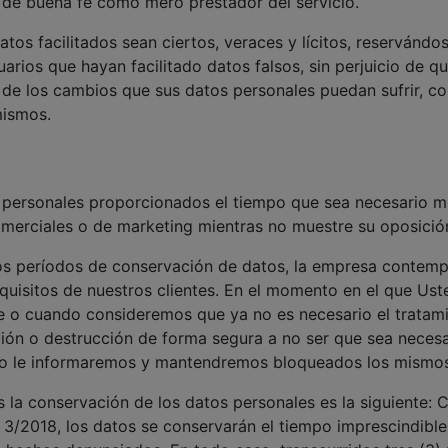
e buena fe como mero prestador del servicio.
datos facilitados sean ciertos, veraces y lícitos, reservá
suarios que hayan facilitado datos falsos, sin perjuicio de q
de los cambios que sus datos personales puedan sufrir, c
mismos.
rsonales proporcionados el tiempo que sea necesario mien
omerciales o de marketing mientras no muestre su oposición
os períodos de conservación de datos, la empresa contempla
equisitos de nuestros clientes. En el momento en el que Ust
te o cuando consideremos que ya no es necesario el trata
ción o destrucción de forma segura a no ser que sea neces
aso le informaremos y mantendremos bloqueados los mismos
s la conservación de los datos personales es la siguiente
LO 3/2018, los datos se conservarán el tiempo imprescindibl