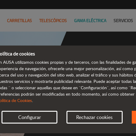
CARRETILLAS
TELESCÓPICOS
GAMA ELÉCTRICA
SERVICIOS
olítica de cookies
n AUSA utilizamos cookies propias y de terceros, con las finalidades de ga
Dumpers
xperiencia de navegación, ofrecerle una mejor personalización, así como 
cerca del uso y navegación del sitio web, analizar el tráfico y sus hábito
e
uestros servicios y mostrarte publicidad relevante. Puede aceptar todas la
odas ¨ o seleccionar aquellas que desee en ¨Configuración¨, así como ¨Re
referencias podrán ser modificadas en todo momento, así como obtener
olítica de Cookies
.
Configurar
Rechazar cookies