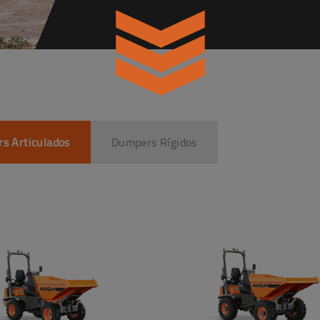
s Articulados
Dumpers Rígidos