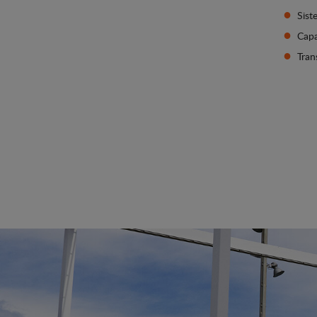
Sist
Capa
Tran