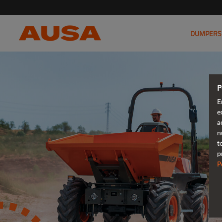
DUMPERS
P
E
e
a
n
t
p
P