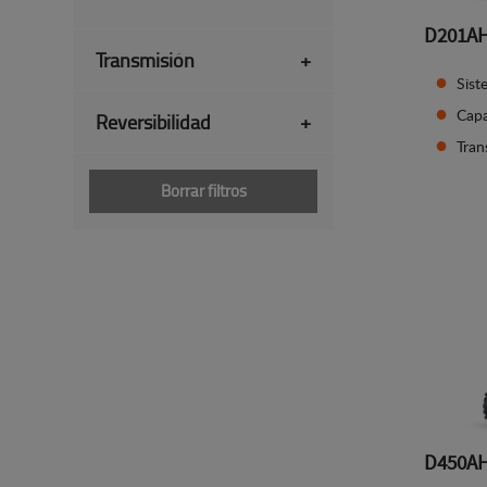
D201A
Transmisión
+
Sist
Capa
Reversibilidad
+
Tran
Borrar filtros
D450A