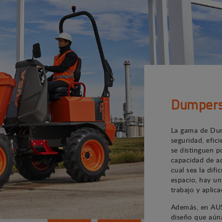
Dumper
La gama de Dum
seguridad, efic
se distinguen p
capacidad de ad
cual sea la difi
espacio, hay u
trabajo y aplica
Además, en AUS
diseño que aúna