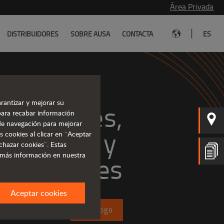
Área Privada
|
DISTRIBUIDORES
SOBRE AUSA
CONTACTA
ES
rantizar y mejorar su
 potentes,
para recabar información
s de navegación para mejorar
ficientes y 
s cookies al clicar en ¨Aceptar
chazar cookies¨. Estas
 más información en nuestra
rentables
Aceptar cookies
Catálogo