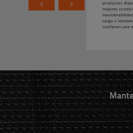
productos dispo
mejores condici
maniobrabilidad
carga y resiste
confieren una m
Mante