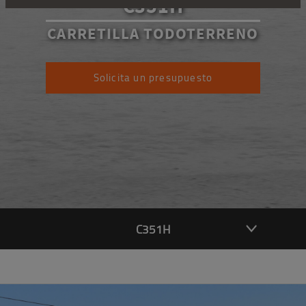
C351H
CARRETILLA TODOTERRENO
Solicita un presupuesto
C351H