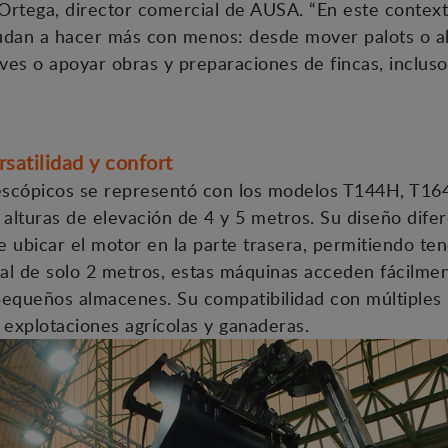
 Ortega, director comercial de AUSA. “En este contex
udan a hacer más con menos: desde mover palots o al
aves o apoyar obras y preparaciones de fincas, inclus
satilidad y confort
escópicos se representó con los modelos T144H, T16
 alturas de elevación de 4 y 5 metros. Su diseño dife
te ubicar el motor en la parte trasera, permitiendo te
tal de solo 2 metros, estas máquinas acceden fácilmen
pequeños almacenes. Su compatibilidad con múltiples
 explotaciones agrícolas y ganaderas.