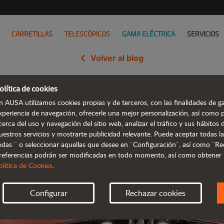
CARRETILLAS
TELESCÓPICOS
GAMA ELÉCTRICA
SERVICIOS
Volver al blog
olítica de cookies
n soluciones compactas y eficie
n AUSA utilizamos cookies propias y de terceros, con las finalidades de ga
xperiencia de navegación, ofrecerle una mejor personalización, así como 
cerca del uso y navegación del sitio web, analizar el tráfico y sus hábito
uestros servicios y mostrarte publicidad relevante. Puede aceptar todas la
odas ¨ o seleccionar aquellas que desee en ¨Configuración¨, así como ¨Re
referencias podrán ser modificadas en todo momento, así como obtener
olítica de Cookies
.
Configurar
Rechazar cookies