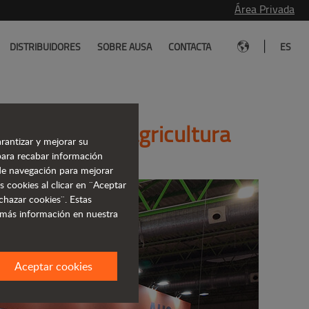
Área Privada
|
DISTRIBUIDORES
SOBRE AUSA
CONTACTA
ES
ntes para la agricultura
rantizar y mejorar su
para recabar información
s de navegación para mejorar
s cookies al clicar en ¨Aceptar
chazar cookies¨. Estas
 más información en nuestra
Aceptar cookies