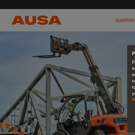
DUMPERS
P
E
e
a
n
t
p
P