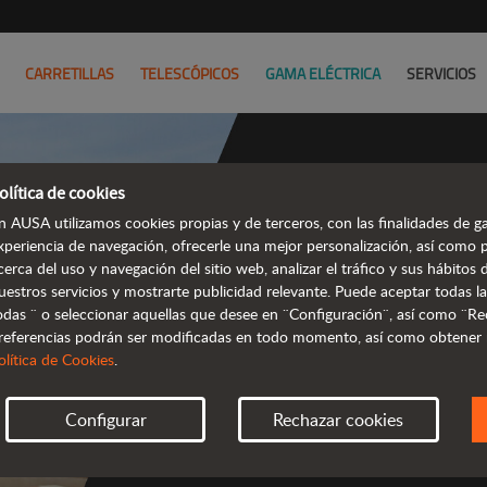
CARRETILLAS
TELESCÓPICOS
GAMA ELÉCTRICA
SERVICIOS
olítica de cookies
n AUSA utilizamos cookies propias y de terceros, con las finalidades de ga
Mani
xperiencia de navegación, ofrecerle una mejor personalización, así como 
cerca del uso y navegación del sitio web, analizar el tráfico y sus hábito
te
uestros servicios y mostrarte publicidad relevante. Puede aceptar todas la
odas ¨ o seleccionar aquellas que desee en ¨Configuración¨, así como ¨Re
referencias podrán ser modificadas en todo momento, así como obtener
 compactos y 
olítica de Cookies
.
Configurar
Rechazar cookies