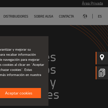
Área Privada
|
DISTRIBUIDORES
SOBRE AUSA
CONTACTA
ES
rantizar y mejorar su
puladores 
para recabar información
s de navegación para mejorar
lescópicos 
s cookies al clicar en ¨Aceptar
chazar cookies¨. Estas
 más información en nuestra
versátiles
Aceptar cookies