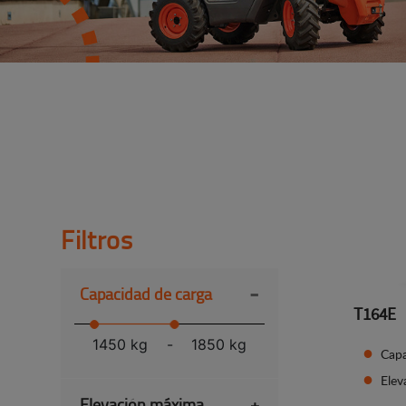
Filtros
-
Capacidad de carga
T164E
1450 kg
-
1850 kg
Capa
Ele
Elevación máxima
+