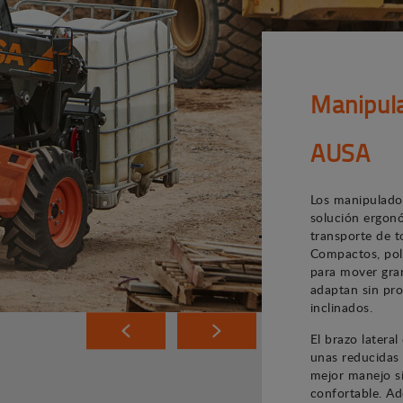
Manipula
AUSA
Los manipulado
solución ergonó
transporte de to
Compactos, poli
para mover gra
adaptan sin pro
inclinados.
El brazo latera
unas reducidas
mejor manejo si
confortable. Ad