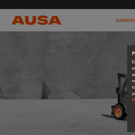
DUMPERS
P
E
e
a
n
t
p
P