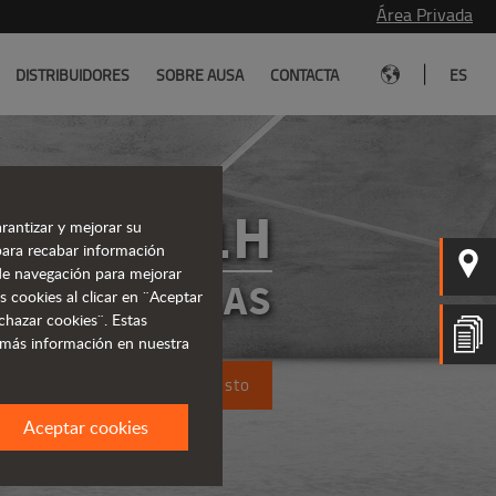
Área Privada
|
DISTRIBUIDORES
SOBRE AUSA
CONTACTA
ES
C151H
rantizar y mejorar su
para recabar información
s de navegación para mejorar
CARRETILLAS
s cookies al clicar en ¨Aceptar
chazar cookies¨. Estas
 más información en nuestra
Solicita un presupuesto
Aceptar cookies