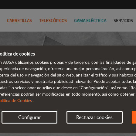
CARRETILLAS
TELESCÓPICOS
GAMA ELÉCTRICA
SERVICIOS
olítica de cookies
n AUSA utilizamos cookies propias y de terceros, con las finalidades de ga
xperiencia de navegación, ofrecerle una mejor personalización, así como 
cerca del uso y navegación del sitio web, analizar el tráfico y sus hábito
uestros servicios y mostrarte publicidad relevante. Puede aceptar todas la
odas ¨ o seleccionar aquellas que desee en ¨Configuración¨, así como ¨Re
referencias podrán ser modificadas en todo momento, así como obtener
olítica de Cookies
.
Configurar
Rechazar cookies