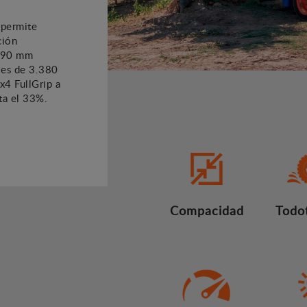
 permite
ción
.690 mm
l es de 3.380
x4 FullGrip a
ta el 33%.
Compacidad
Todo