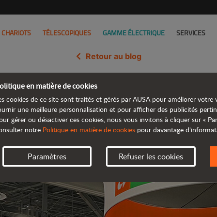
CHARIOTS
TÉLESCOPIQUES
GAMME ÉLECTRIQUE
SERVICES
Retour au blog
olitique en matière de cookies
idation aux États-Unis en parti
es cookies de ce site sont traités et gérés par AUSA pour améliorer votre v
Concrete
ournir une meilleure personnalisation et pour afficher des publicités pertin
our gérer ou désactiver ces cookies, nous vous invitons à cliquer sur « P
onsulter notre
Politique en matière de cookies
pour davantage d'informat
Paramètres
Refuser les cookies