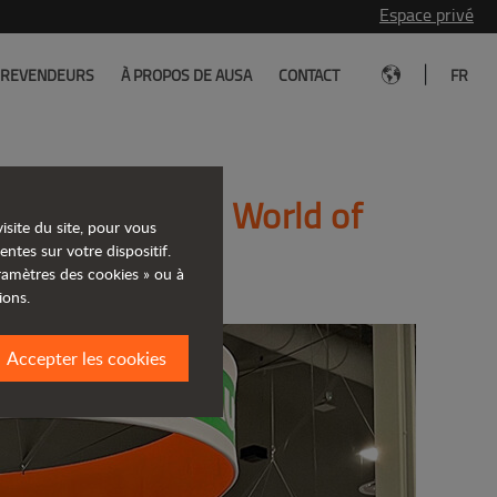
Espace privé
|
REVENDEURS
À PROPOS DE AUSA
CONTACT
FR
cipant au salon World of
isite du site, pour vous
entes sur votre dispositif.
aramètres des cookies » ou à
ions.
Accepter les cookies