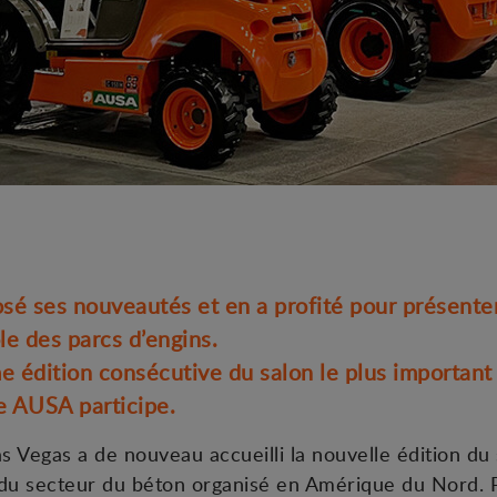
sé ses nouveautés et en a profité pour présente
le des parcs d’engins.
me édition consécutive du salon le plus importan
e AUSA participe.
as Vegas a de nouveau accueilli la nouvelle édition du
du secteur du béton organisé en Amérique du Nord. Pou