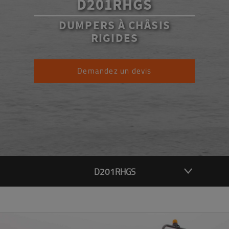
D201RHGS
DUMPERS À CHÂSIS
RIGIDES
Demandez un devis
D201RHGS