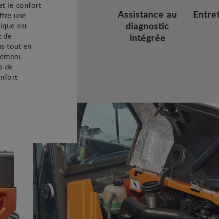
et le confort
Assistance au
Entre
ffre une
diagnostic
pique est
t de
intégrée
ns tout en
êmement
e de
onfort