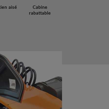
tien aisé
Cabine
rabattable