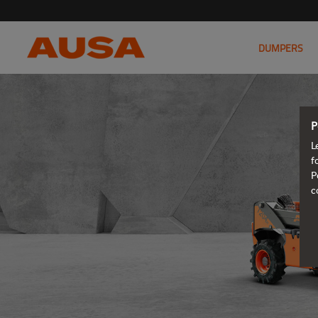
DUMPERS
P
L
f
P
c