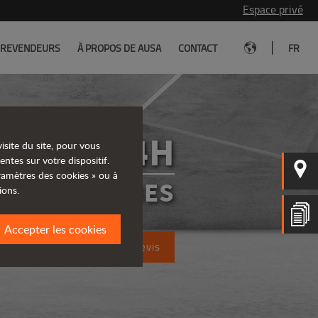
Espace privé
|
REVENDEURS
À PROPOS DE AUSA
CONTACT
FR
T204H
isite du site, pour vous
entes sur votre dispositif.
aramètres des cookies » ou à
ÉLESCOPIQUES
ions.
Accepter les cookies
Demandez un devis