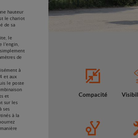
une hauteur
t le chariot
cé de sa
te, le
 l’engin,
t simplement
ramètres de
aisément à
4 et aux
uis le poste
combinaison
Compacité
Visibi
ts et
t sur les
à ses
tinés à la
 pourrez
e manière