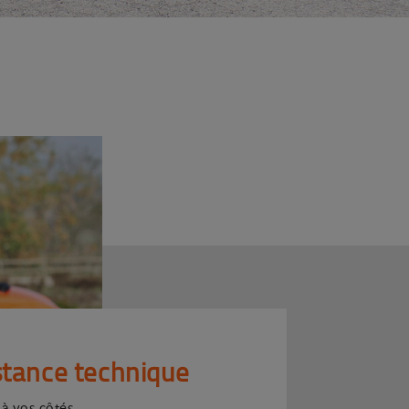
stance technique
 à vos côtés.