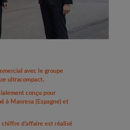
mmercial avec le groupe
que ultracompact.
cialement conçu pour
qué à Manresa (Espagne) et
hiffre d’affaire est réalisé