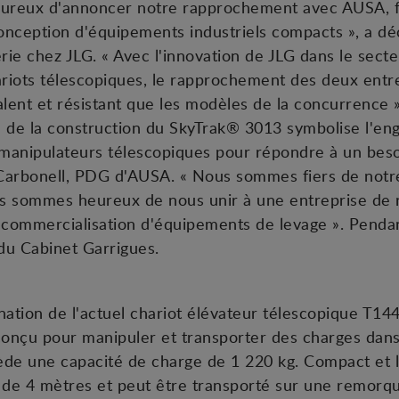
ureux d'annoncer notre rapprochement avec AUSA, f
onception d'équipements industriels compacts », a dé
ierie chez JLG. « Avec l'innovation de JLG dans le sec
riots télescopiques, le rapprochement des deux entr
alent et résistant que les modèles de la concurrence »
e de la construction du SkyTrak® 3013 symbolise l'e
manipulateurs télescopiques pour répondre à un beso
Carbonell, PDG d'AUSA. « Nous sommes fiers de notre
s sommes heureux de nous unir à une entreprise de 
la commercialisation d'équipements de levage ». Penda
 du Cabinet Garrigues.
ation de l'actuel chariot élévateur télescopique T14
onçu pour manipuler et transporter des charges dans 
ède une capacité de charge de 1 220 kg. Compact et 
de 4 mètres et peut être transporté sur une remorqu