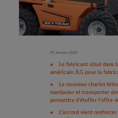
09 January 2020
● Le fabricant situé dans l
américain JLG pour la fabri
● Le nouveau chariot téle
manipuler et transporter de
permettra d'étoffer l'offre 
● L'accord vient renforcer l