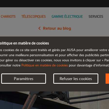
CHARIOTS
TÉLESCOPIQUES
GAMME ÉLECTRIQUE
SERVICES
Retour au blog
olitique en matière de cookies
ricant de chariots télescopiques
es cookies de ce site sont traités et gérés par AUSA pour améliorer votre v
ournir une meilleure personnalisation et pour afficher des publicités pertin
our gérer ou désactiver ces cookies, nous vous invitons à cliquer sur « P
onsulter notre
Politique en matière de cookies
pour davantage d'informat
Paramètres
Refuser les cookies