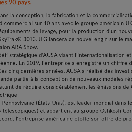
ues 90 pays.
ans la conception, la fabrication et la commercialis
rd commercial sur 10 ans avec le groupe américain JLG 
 équipements de levage, pour la production d'un nou
 SkyTrak® 3013. JLG lancera ce nouvel engin sur le m
 salon ARA Show.
éfi stratégique d'AUSA visant l'internationalisation et
enne. En 2019, l'entreprise a enregistré un chiffre d'
 Ces cinq dernières années, AUSA a réalisé des inves
 grande partie à la conception de nouveaux modèles r
ettant de réduire considérablement les émissions de 
ctrique.
n Pennsylvanie (États-Unis), est leader mondial dans 
rs télescopiques) et appartient au groupe Oshkosh Co
cord, l'entreprise américaine étoffe son offre de pro