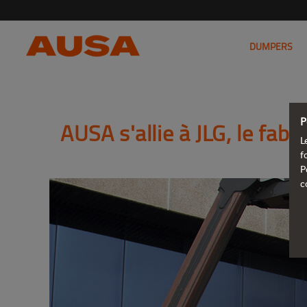
DUMPERS
P
AUSA s'allie à JLG, le fab
L
f
P
c