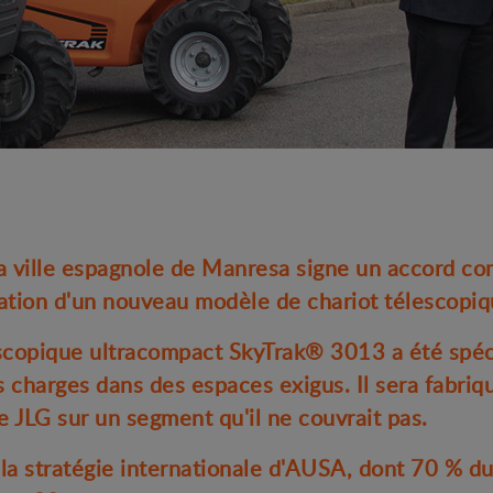
a ville espagnole de Manresa signe un accord co
cation d'un nouveau modèle de chariot télescopi
scopique ultracompact SkyTrak® 3013 a été spé
s charges dans des espaces exigus. Il sera fabri
de JLG sur un segment qu'il ne couvrait pas.
a stratégie internationale d'AUSA, dont 70 % du c