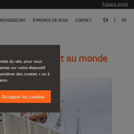
Espace privé
|
REVENDEURS
À PROPOS DE AUSA
CONTACT
FR
 le plus important au monde
isite du site, pour vous
entes sur votre dispositif.
aramètres des cookies » ou à
ions.
Accepter les cookies