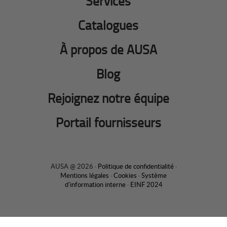
Services
Catalogues
À propos de AUSA
Blog
Rejoignez notre équipe
Portail fournisseurs
AUSA @ 2026 ·
Politique de confidentialité
·
Mentions légales
·
Cookies
·
Système
d'information interne
·
EINF 2024