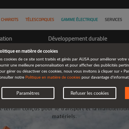
CHARIOTS
TÉLESCOPIQUES
GAMME ÉLECTRIQUE
SERVICES
ation
Développement durable
Mission
olitique en matière de cookies
es cookies de ce site sont traités et gérés par AUSA pour améliorer votre v
ournir une meilleure personnalisation et pour afficher des publicités pertin
our gérer ou désactiver ces cookies, nous vous invitons à cliquer sur « P
onsulter notre
Politique en matière de cookies
pour davantage d'informat
L'univers AUSA
Paramètres
Refuser les cookies
 est constructeur mondial d’engins industriels com
t-terrain conçus pour le transport et la manutentio
matériels.