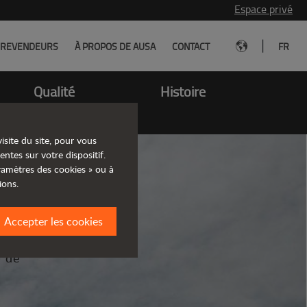
Espace privé
|
REVENDEURS
À PROPOS DE AUSA
CONTACT
FR
Qualité
Histoire
isite du site, pour vous
entes sur votre dispositif.
aramètres des cookies » ou à
ions.
Accepter les cookies
pacts
n de