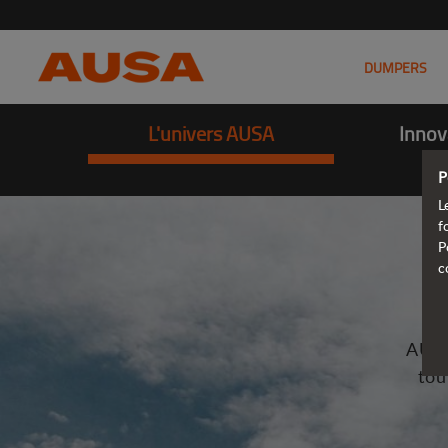
DUMPERS
L'univers AUSA
Innov
P
L
f
P
c
AUSA
tou