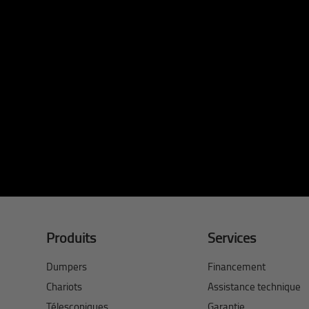
Produits
Services
Dumpers
Financement
Chariots
Assistance technique
Télescopiques
Garantie