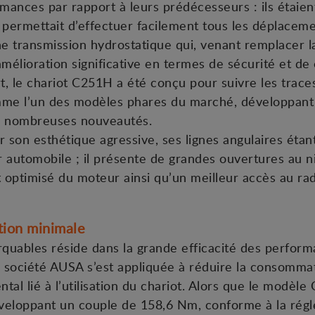
ances par rapport à leurs prédécesseurs : ils étaien
ui permettait d’effectuer facilement tous les déplace
e transmission hydrostatique qui, venant remplacer 
amélioration significative en termes de sécurité et de c
t, le chariot C251H a été conçu pour suivre les trac
omme l’un des modèles phares du marché, développan
de nombreuses nouveautés.
son esthétique agressive, ses lignes angulaires étan
 automobile ; il présente de grandes ouvertures au n
optimisé du moteur ainsi qu’un meilleur accès au rad
ion minimale
rquables réside dans la grande efficacité des perfor
a société AUSA s’est appliquée à réduire la consomma
al lié à l’utilisation du chariot. Alors que le modèle
loppant un couple de 158,6 Nm, conforme à la réglem