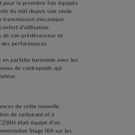
t pour la première fois équipés
ments du mât depuis une seule
la transmission mécanique
onfort d’utilisation.
es de son prédécesseur et
t des performances
t en parfaite harmonie avec les
iveau du contrepoids qui
iateur.
mances de cette nouvelle
tion de carburant et à
 C250H était équipé d’un
entation Stage IIIA sur les