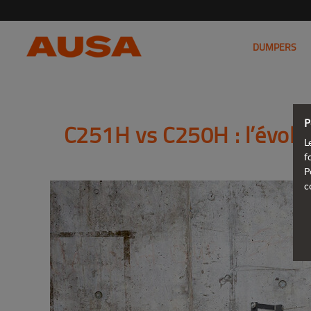
DUMPERS
P
C251H vs C250H : l’évolut
L
f
P
c