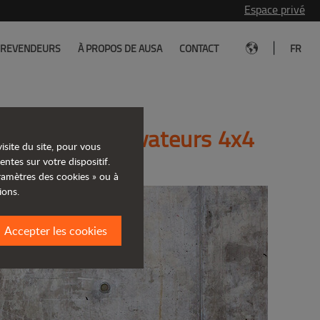
Espace privé
|
REVENDEURS
À PROPOS DE AUSA
CONTACT
FR
de chariots élévateurs 4x4
isite du site, pour vous
entes sur votre dispositif.
aramètres des cookies » ou à
ions.
Accepter les cookies