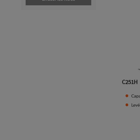
C251H
Capa
Lev