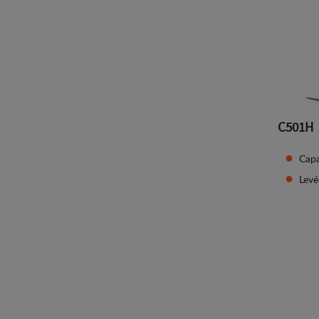
C501H
Capa
Lev