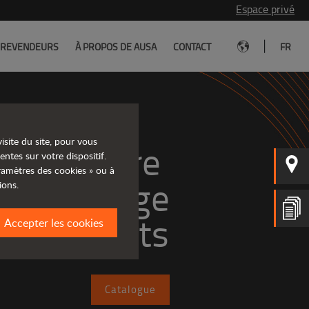
Espace privé
|
REVENDEURS
À PROPOS DE AUSA
CONTACT
FR
isite du site, pour vous
rez notre 
entes sur votre dispositif.
aramètres des cookies » ou à
large
ions.
e produits
Accepter les cookies
Catalogue