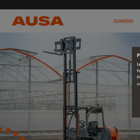
DUMPERS
P
L
f
P
c