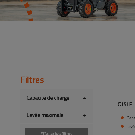
Filtres
Capacité de charge
+
C151E
Levée maximale
+
Capa
Lev
Effacer les filtres