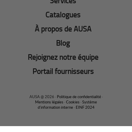
Services
Catalogues
À propos de AUSA
Blog
Rejoignez notre équipe
Portail fournisseurs
AUSA @ 2026 ·
Politique de confidentialité
·
Mentions légales
·
Cookies
·
Système
d'information interne
·
EINF 2024