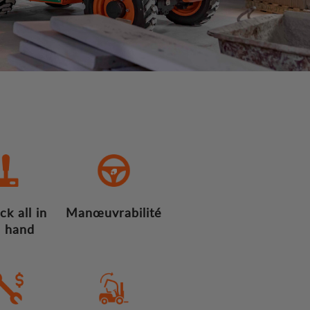
ck all in
Manœuvrabilité
 hand