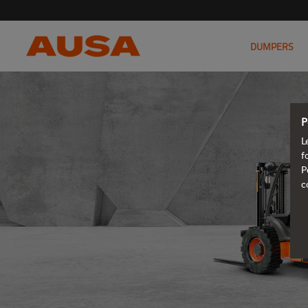
DUMPERS
P
L
f
P
c