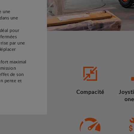
e une
 dans une
idéal pour
s fermées
érise par une
déplacer
nfort maximal
smission
effet de son
en pente et
Compacité
Joysti
one