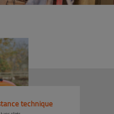
stance technique
 à vos côtés.