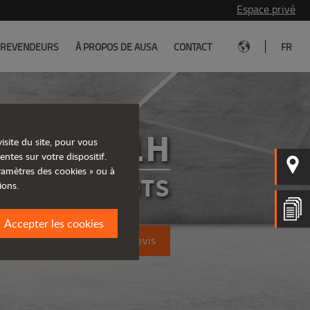
Espace privé
|
REVENDEURS
À PROPOS DE AUSA
CONTACT
FR
C201H
isite du site, pour vous
entes sur votre dispositif.
aramètres des cookies » ou à
CHARIOTS
ions.
Accepter les cookies
Demandez un devis