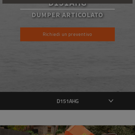
D151AHG
DUMPER ARTICOLATO
Richiedi un preventivo
D151AHG