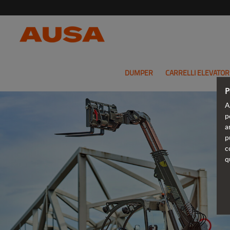
DUMPER
CARRELLI ELEVATOR
P
A
p
a
p
c
q