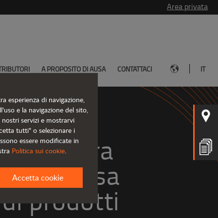
Area privata
|
TRIBUTORI
A PROPOSITO DI AUSA
CONTATTACI
IT
tra esperienza di navigazione,
l'uso e la navigazione del sito,
i nostri servizi e mostrarvi
etta tutti" o selezionare i
i la nostra 
ossono essere modificate in
stra
Politica sui cookie
.
estesa
Accetta cookie
di prodotti