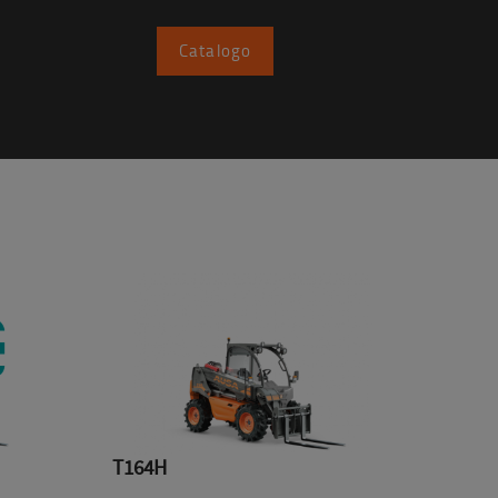
Catalogo
T164H