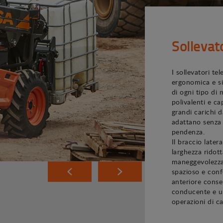
Sollevat
I sollevatori t
ergonomica e si
di ogni tipo di 
polivalenti e c
grandi carichi d
adattano senza p
pendenza.
Il braccio later
larghezza ridot
maneggevolezza 
spazioso e confo
anteriore consen
conducente e u
operazioni di ca