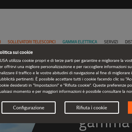
I
SOLLEVATORI TELESCOPICI
GAMMA ELETTRICA
SERVIZI
DIS
olitica sui cookie
USA utilizza cookie propri e di terze parti per garantire e migliorare la vos
er offrirvi una migliore personalizzazione e per raccogliere informazioni sul
nalizzare il traffico e le vostre abitudini di navigazione al fine di migliorare 
ubblicità pertinenti. È possibile accettare tutti i cookie facendo clic su "Acc
Scopr
ookie desiderati in "Impostazioni" e "Rifiuta cookie". Queste preferenze p
ualsiasi momento e per maggiori informazioni è possibile consultare la no
Configurazione
Rifiuta i cookie
 gamma 