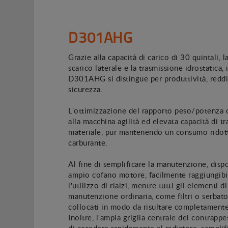
D301AHG
Grazie alla capacità di carico di 30 quintali, l
scarico laterale e la trasmissione idrostatica,
D301AHG si distingue per produttività, reddi
sicurezza.
L'ottimizzazione del rapporto peso/potenza 
alla macchina agilità ed elevata capacità di tr
materiale, pur mantenendo un consumo ridot
carburante.
Al fine di semplificare la manutenzione, disp
ampio cofano motore, facilmente raggiungibi
l'utilizzo di rialzi, mentre tutti gli elementi di
manutenzione ordinaria, come filtri o serbatoi
collocati in modo da risultare completamente 
Inoltre, l'ampia griglia centrale del contrapp
di accedere rapidamente al radiatore, sempli