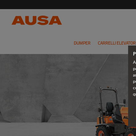
DUMPER
CARRELLI ELEVATOR
P
A
p
a
p
c
q