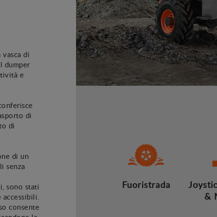
a vasca di
 il dumper
tività e
conferisce
asporto di
to di
one di un
li senza
Fuoristrada
Joysti
, sono stati
& 
accessibili.
eso consente
ficandone la