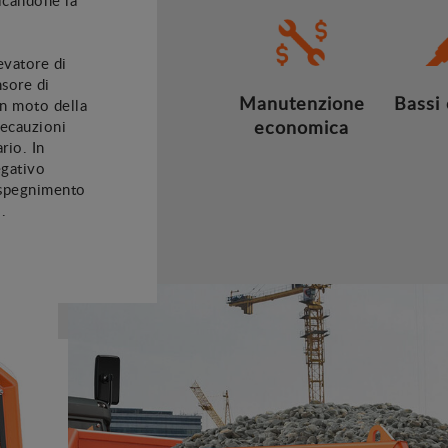
levatore di
nsore di
Manutenzione
Bassi
in moto della
economica
recauzioni
rio. In
egativo
o spegnimento
.