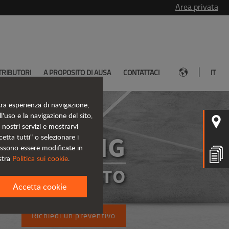
Area privata
|
TRIBUTORI
A PROPOSITO DI AUSA
CONTATTACI
IT
tra esperienza di navigazione,
l'uso e la navigazione del sito,
i nostri servizi e mostrarvi
D301AHG
etta tutti" o selezionare i
ossono essere modificate in
stra
Politica sui cookie
.
R ARTICOLATO
Accetta cookie
Richiedi un preventivo