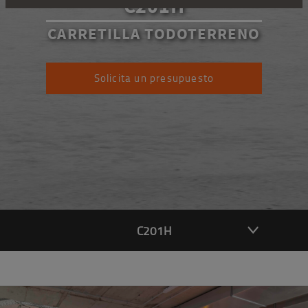
C201H
CARRETILLA TODOTERRENO
Solicita un presupuesto
C201H