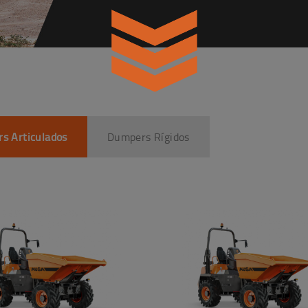
s Articulados
Dumpers Rígidos