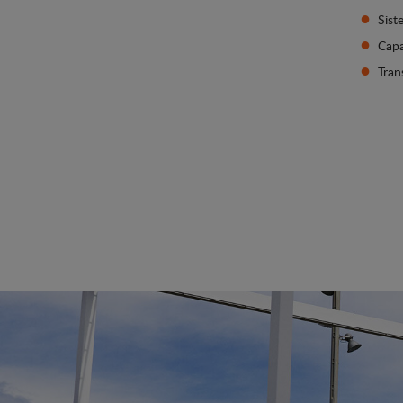
Sist
Capa
Tran