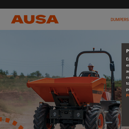
DUMPERS
P
E
e
a
n
t
p
P