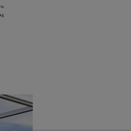
ria
 kg