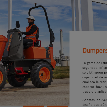
Dumper
La gama de Dum
seguridad, efic
se distinguen p
capacidad de ad
cual sea la difi
espacio, hay u
trabajo y aplica
Además, en AUS
diseño que aúna