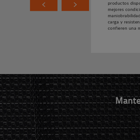
productos dispo
mejores condici
maniobrabilidad
carga y resiste
confieren una m
Mante