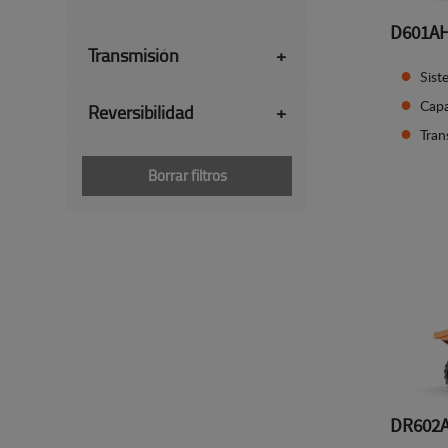
D601A
Transmisión
+
Sist
Capa
Reversibilidad
+
Tran
Borrar filtros
DR602