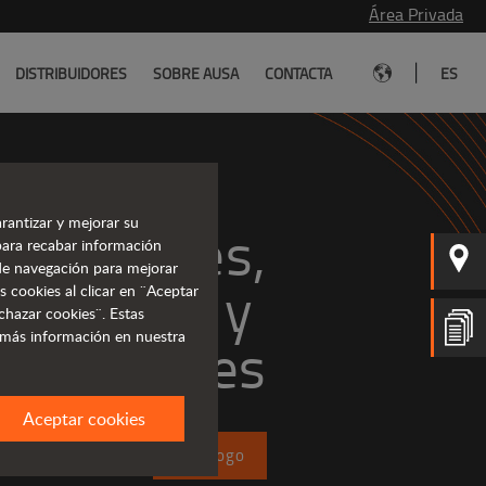
Área Privada
|
DISTRIBUIDORES
SOBRE AUSA
CONTACTA
ES
rantizar y mejorar su
 potentes,
para recabar información
s de navegación para mejorar
ficientes y 
s cookies al clicar en ¨Aceptar
chazar cookies¨. Estas
 más información en nuestra
rentables
Aceptar cookies
Catálogo