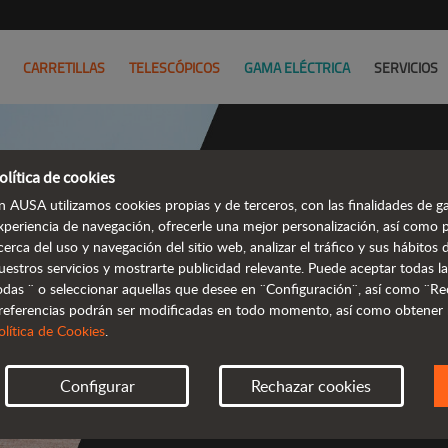
CARRETILLAS
TELESCÓPICOS
GAMA ELÉCTRICA
SERVICIOS
olítica de cookies
n AUSA utilizamos cookies propias y de terceros, con las finalidades de ga
Dumpers
xperiencia de navegación, ofrecerle una mejor personalización, así como 
cerca del uso y navegación del sitio web, analizar el tráfico y sus hábito
e
uestros servicios y mostrarte publicidad relevante. Puede aceptar todas la
odas ¨ o seleccionar aquellas que desee en ¨Configuración¨, así como ¨Re
referencias podrán ser modificadas en todo momento, así como obtener
olítica de Cookies
.
Configurar
Rechazar cookies