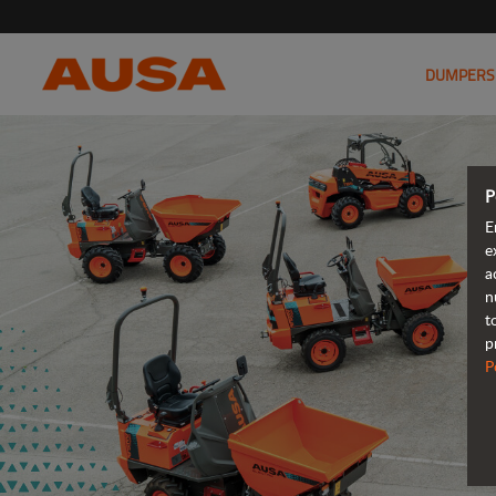
DUMPERS
P
E
e
a
n
t
p
P