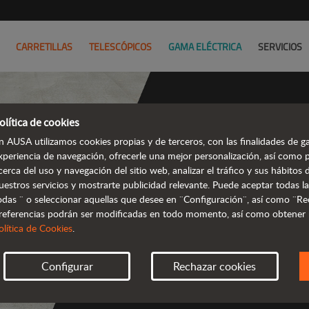
CARRETILLAS
TELESCÓPICOS
GAMA ELÉCTRICA
SERVICIOS
olítica de cookies
n AUSA utilizamos cookies propias y de terceros, con las finalidades de ga
xperiencia de navegación, ofrecerle una mejor personalización, así como 
cerca del uso y navegación del sitio web, analizar el tráfico y sus hábito
todoterre
uestros servicios y mostrarte publicidad relevante. Puede aceptar todas la
odas ¨ o seleccionar aquellas que desee en ¨Configuración¨, así como ¨Re
referencias podrán ser modificadas en todo momento, así como obtener
olítica de Cookies
.
Configurar
Rechazar cookies