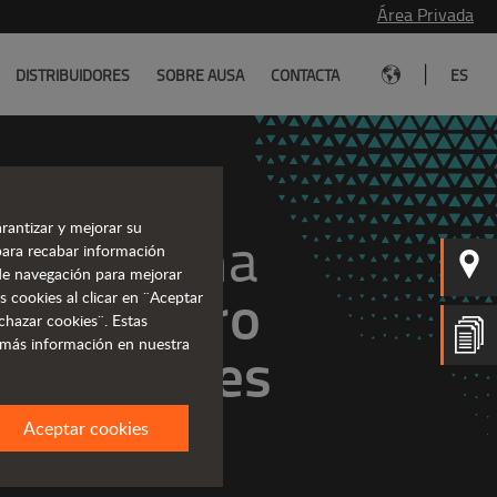
Área Privada
|
DISTRIBUIDORES
SOBRE AUSA
CONTACTA
ES
rantizar y mejorar su
La gama 
para recabar información
s de navegación para mejorar
cero 
no de 
s cookies al clicar en ¨Aceptar
chazar cookies¨. Estas
 más información en nuestra
emisiones
Aceptar cookies