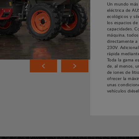
Un mundo más e
eléctrica de A
ecológicos y si
los espacios de
capacidades. Co
máquina, todos
directamente a
230V. Adiciona
rápida mediant
Toda la gama e
de, al menos, u
de iones de lit
ofrecer la máx
unas condicione
vehículos diésel