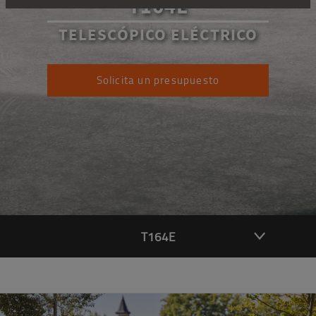
T164E
TELESCÓPICO ELÉCTRICO
Solicita un presupuesto
T164E