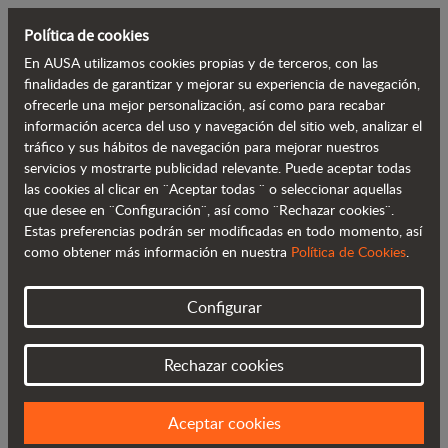
Política de cookies
En AUSA utilizamos cookies propias y de terceros, con las
Volver al blog
finalidades de garantizar y mejorar su experiencia de navegación,
ofrecerle una mejor personalización, así como para recabar
información acerca del uso y navegación del sitio web, analizar el
AUSA aumenta su popularidad en
tráfico y sus hábitos de navegación para mejorar nuestros
servicios y mostrarte publicidad relevante. Puede aceptar todas
Norteamérica en Conexpo-Con/Agg
las cookies al clicar en ¨Aceptar todas ¨ o seleccionar aquellas
que desee en ¨Configuración¨, así como ¨Rechazar cookies¨.
Estas preferencias podrán ser modificadas en todo momento, así
como obtener más información en nuestra
Política de Cookies
.
Configurar
Rechazar cookies
Aceptar cookies