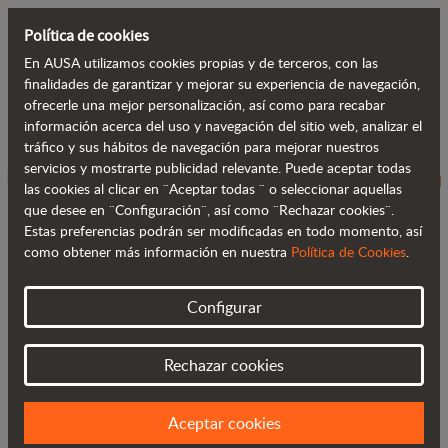
Política de cookies
En AUSA utilizamos cookies propias y de terceros, con las
Volver al blog
finalidades de garantizar y mejorar su experiencia de navegación,
ofrecerle una mejor personalización, así como para recabar
información acerca del uso y navegación del sitio web, analizar el
AUSA culmina la venta de Excelway e
tráfico y sus hábitos de navegación para mejorar nuestros
servicios y mostrarte publicidad relevante. Puede aceptar todas
inicia un plan para doblar la facturación
las cookies al clicar en ¨Aceptar todas ¨ o seleccionar aquellas
que desee en ¨Configuración¨, así como ¨Rechazar cookies¨.
Estas preferencias podrán ser modificadas en todo momento, así
como obtener más información en nuestra
Política de Cookies
.
Configurar
Rechazar cookies
Aceptar cookies