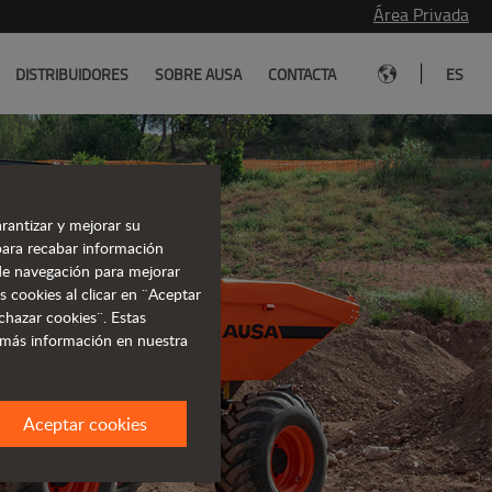
Área Privada
|
DISTRIBUIDORES
SOBRE AUSA
CONTACTA
ES
rantizar y mejorar su
para recabar información
scubre la
s de navegación para mejorar
s cookies al clicar en ¨Aceptar
rretilla todoterreno
chazar cookies¨. Estas
 más información en nuestra
0% eléctrica
Aceptar cookies
 información