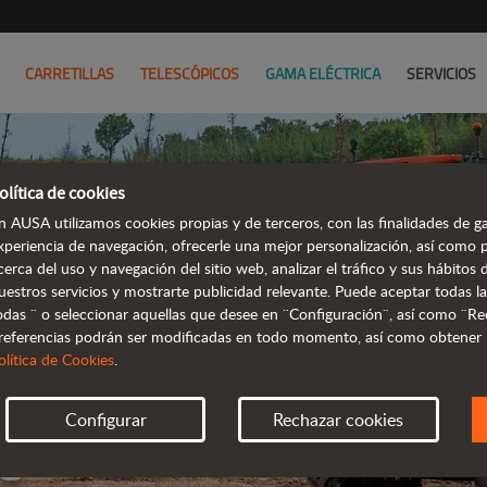
CARRETILLAS
TELESCÓPICOS
GAMA ELÉCTRICA
SERVICIOS
olítica de cookies
n AUSA utilizamos cookies propias y de terceros, con las finalidades de ga
xperiencia de navegación, ofrecerle una mejor personalización, así como 
De
cerca del uso y navegación del sitio web, analizar el tráfico y sus hábito
uestros servicios y mostrarte publicidad relevante. Puede aceptar todas la
ca
odas ¨ o seleccionar aquellas que desee en ¨Configuración¨, así como ¨Re
referencias podrán ser modificadas en todo momento, así como obtener
olítica de Cookies
.
10
Configurar
Rechazar cookies
Más