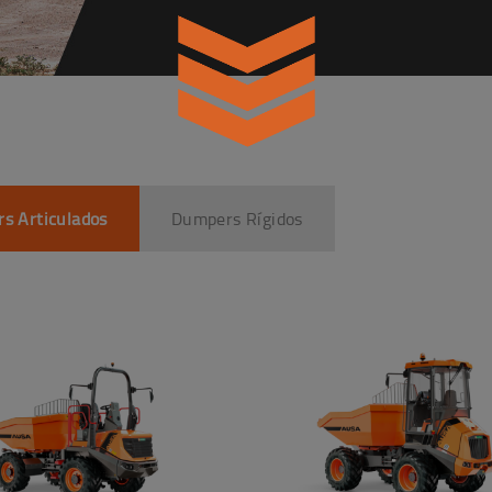
s Articulados
Dumpers Rígidos