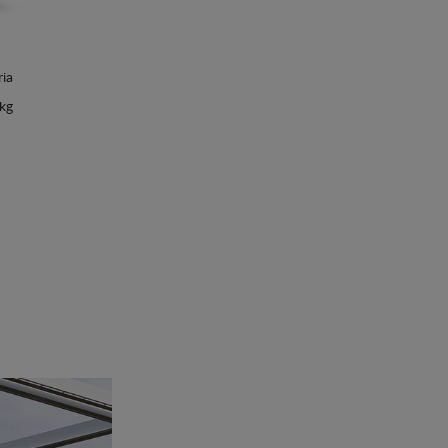
ria
 kg