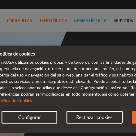
CARRETILLAS
TELESCÓPICOS
GAMA ELÉCTRICA
SERVICIOS
olítica de cookies
n AUSA utilizamos cookies propias y de terceros, con las finalidades de ga
Dumpers
xperiencia de navegación, ofrecerle una mejor personalización, así como 
cerca del uso y navegación del sitio web, analizar el tráfico y sus hábito
e
uestros servicios y mostrarte publicidad relevante. Puede aceptar todas la
odas ¨ o seleccionar aquellas que desee en ¨Configuración¨, así como ¨Re
referencias podrán ser modificadas en todo momento, así como obtener
olítica de Cookies
.
Configurar
Rechazar cookies