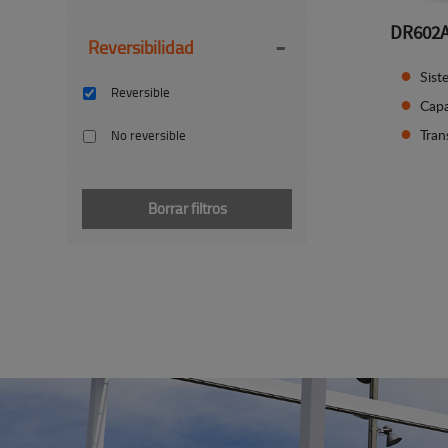
DR602
-
Reversibilidad
Sist
Reversible
Capa
Tran
No reversible
Borrar filtros