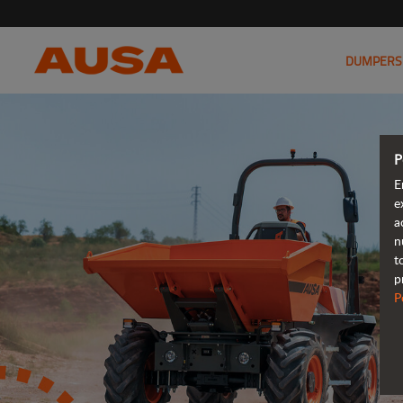
DUMPERS
P
E
e
a
n
t
p
P