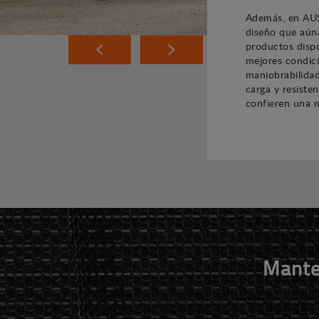
Además, en AUS
diseño que aúna
productos dispo
mejores condici
maniobrabilidad
carga y resiste
confieren una m
Mante