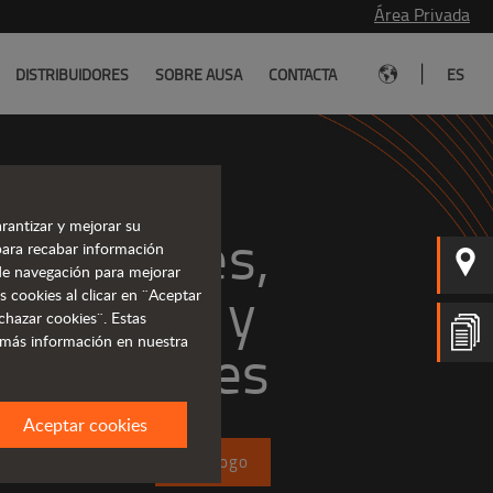
Área Privada
|
DISTRIBUIDORES
SOBRE AUSA
CONTACTA
ES
rantizar y mejorar su
 potentes,
para recabar información
s de navegación para mejorar
ficientes y 
s cookies al clicar en ¨Aceptar
chazar cookies¨. Estas
 más información en nuestra
rentables
Aceptar cookies
Catálogo