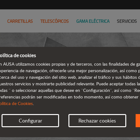
CARRETILLAS
TELESCÓPICOS
GAMA ELÉCTRICA
SERVICIOS
olítica de cookies
n AUSA utilizamos cookies propias y de terceros, con las finalidades de ga
xperiencia de navegación, ofrecerle una mejor personalización, así como 
cerca del uso y navegación del sitio web, analizar el tráfico y sus hábito
DUMPERS
uestros servicios y mostrarte publicidad relevante. Puede aceptar todas la
odas ¨ o seleccionar aquellas que desee en ¨Configuración¨, así como ¨Re
referencias podrán ser modificadas en todo momento, así como obtener
olítica de Cookies
.
Configurar
Rechazar cookies