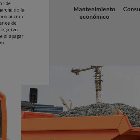
or de
Mantenimiento
Consu
marcha de la
económico
 precaución
arios de
 negativo
e al apagar
ta