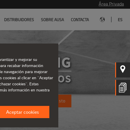
Área Privada
|
DISTRIBUIDORES
SOBRE AUSA
CONTACTA
ES
D301AHG
rantizar y mejorar su
para recabar información
s de navegación para mejorar
 ARTICULADOS
s cookies al clicar en ¨Aceptar
chazar cookies¨. Estas
 más información en nuestra
Solicita un presupuesto
Aceptar cookies