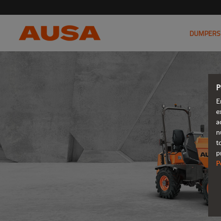
DUMPERS
P
E
e
a
n
t
p
P