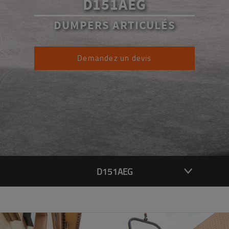
D151AEG
DUMPERS ARTICULÉS
Demandez un devis
D151AEG