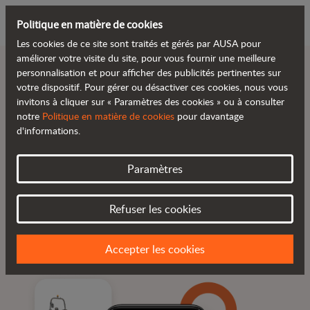
Politique en matière de cookies
Les cookies de ce site sont traités et gérés par AUSA pour
améliorer votre visite du site, pour vous fournir une meilleure
personnalisation et pour afficher des publicités pertinentes sur
votre dispositif. Pour gérer ou désactiver ces cookies, nous vous
invitons à cliquer sur « Paramètres des cookies » ou à consulter
Réduction des temps
notre
Politique en matière de cookies
pour davantage
d'informations.
d’arrêt.
Paramètres
Refuser les cookies
Données en temps réel
Avertissements et alarmes
Disponibilité 24 h/24, 7 jours/7
Accepter les cookies