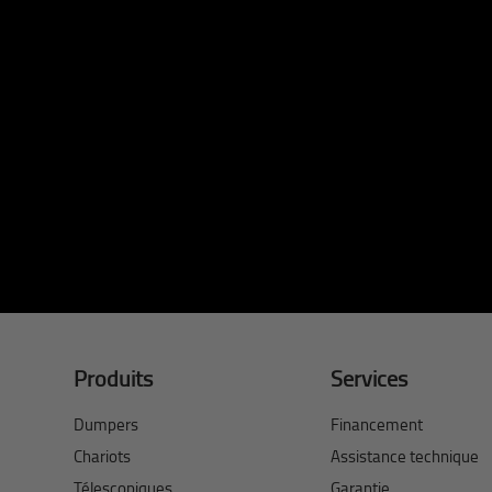
Produits
Services
Dumpers
Financement
Chariots
Assistance technique
Télescopiques
Garantie