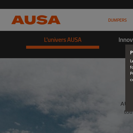
DUMPERS
L'univers AUSA
Innov
P
L
f
P
c
AUSA
tou