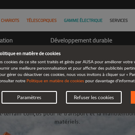
CHARIOTS
TÉLESCOPIQUES
GAMME ÉLECTRIQUE
SERVICES
ation
Développement durable
Mission
olitique en matière de cookies
es cookies de ce site sont traités et gérés par AUSA pour améliorer votre v
ournir une meilleure personnalisation et pour afficher des publicités pertin
our gérer ou désactiver ces cookies, nous vous invitons à cliquer sur « P
onsulter notre
Politique en matière de cookies
pour davantage d'informat
L'univers AUSA
Paramètres
Refuser les cookies
 est constructeur mondial d’engins industriels com
t-terrain conçus pour le transport et la manutentio
matériels.