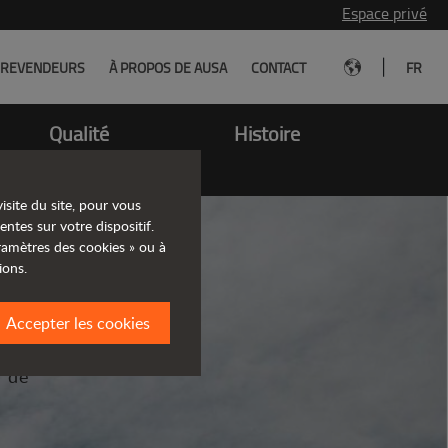
Espace privé
|
REVENDEURS
À PROPOS DE AUSA
CONTACT
FR
Qualité
Histoire
isite du site, pour vous
entes sur votre dispositif.
aramètres des cookies » ou à
ions.
Accepter les cookies
pacts
n de