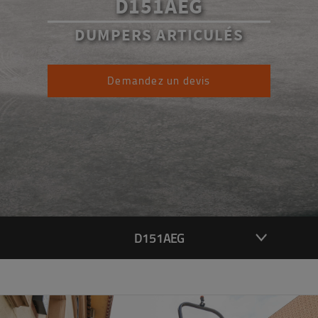
D151AEG
DUMPERS ARTICULÉS
Demandez un devis
D151AEG