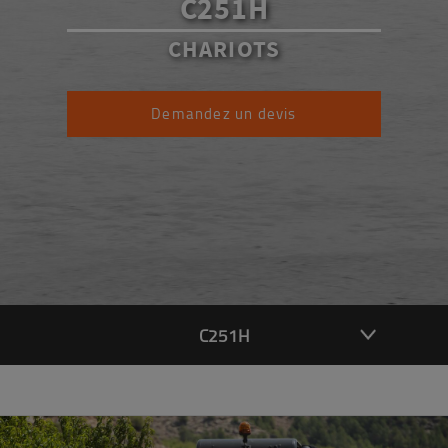
C251H
CHARIOTS
Demandez un devis
C251H