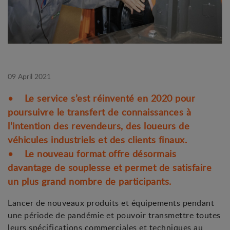
09 April 2021
• Le service s’est réinventé en 2020 pour
poursuivre le transfert de connaissances à
l’intention des revendeurs, des loueurs de
véhicules industriels et des clients finaux.
• Le nouveau format offre désormais
davantage de souplesse et permet de satisfaire
un plus grand nombre de participants.
Lancer de nouveaux produits et équipements pendant
une période de pandémie et pouvoir transmettre toutes
leurs spécifications commerciales et techniques au