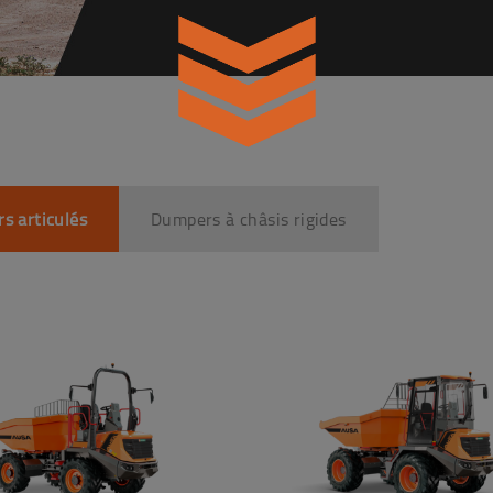
s articulés
Dumpers à châsis rigides