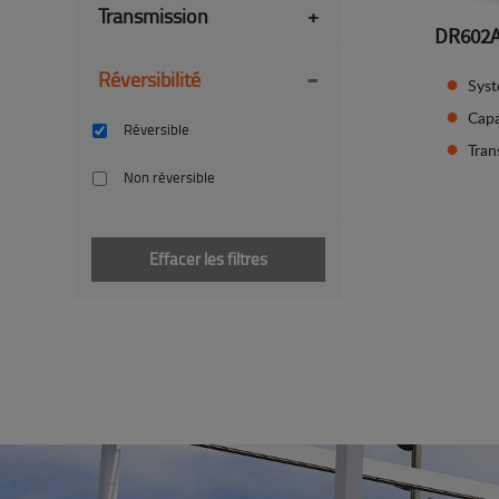
Transmission
+
DR602
-
Réversibilité
Syst
Capa
Réversible
Tran
Non réversible
Effacer les filtres