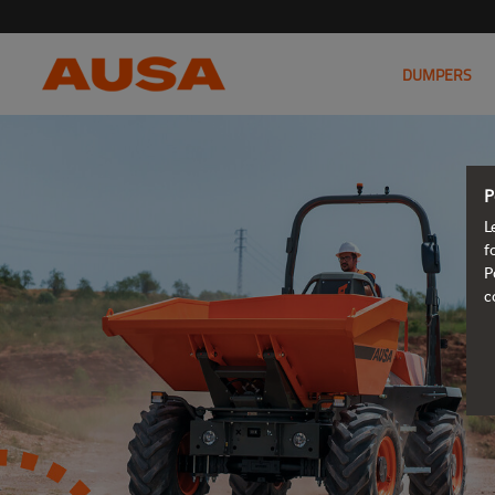
DUMPERS
P
L
f
P
c