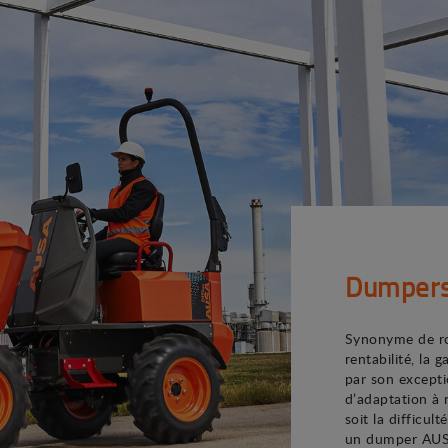
Dumper
Synonyme de rob
rentabilité, l
par son excepti
d’adaptation à 
soit la difficul
un dumper AUSA