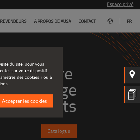
Espace privé
|
REVENDEURS
À PROPOS DE AUSA
CONTACT
FR
isite du site, pour vous
rez notre 
entes sur votre dispositif.
aramètres des cookies » ou à
large
ions.
e produits
Accepter les cookies
Catalogue