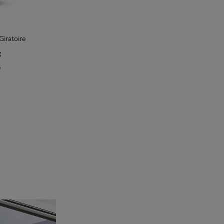
iratoire
g
e