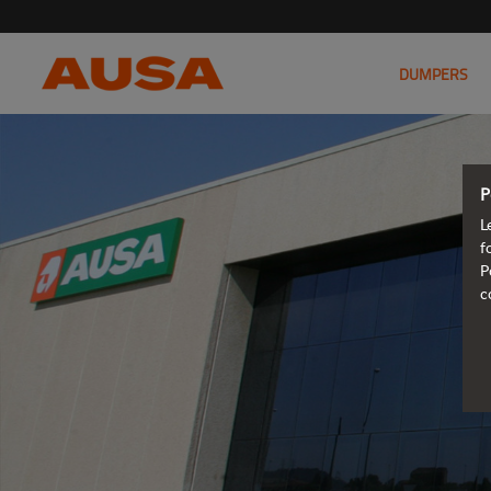
DUMPERS
P
L
f
P
c