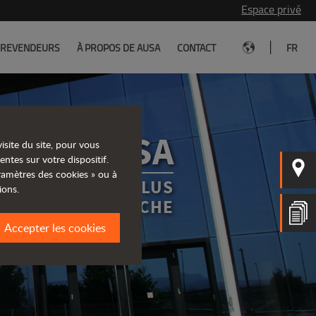
Espace privé
|
REVENDEURS
À PROPOS DE AUSA
CONTACT
FR
EURS AUSA
isite du site, pour vous
entes sur votre dispositif.
aramètres des cookies » ou à
REVENDEUR LE PLUS
ions.
PROCHE
Accepter les cookies