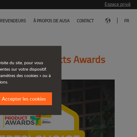
Espace privé
|
REVENDEURS
À PROPOS DE AUSA
CONTACT
FR
novative Products Awards
isite du site, pour vous
entes sur votre dispositif.
aramètres des cookies » ou à
ions.
Accepter les cookies