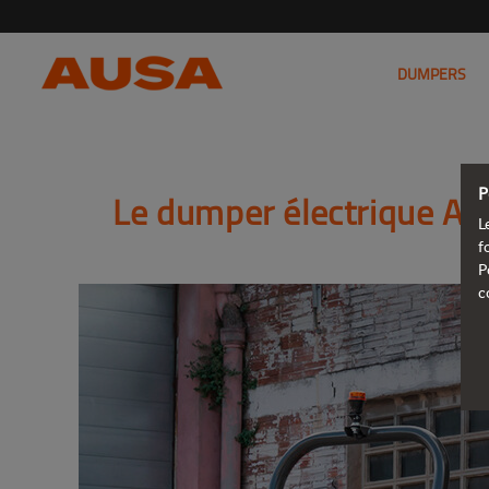
DUMPERS
P
Le dumper électrique AU
L
f
P
c